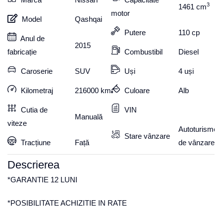
3
1461
cm
motor
Model
Qashqai
Putere
110
cp
Anul de
2015
fabricație
Combustibil
Diesel
Caroserie
SUV
Uși
4 uși
Kilometraj
216000
km
Culoare
Alb
Cutia de
VIN
Manuală
viteze
Autoturisme
Stare vânzare
Tracțiune
Față
de vânzare
Descrierea
*GARANTIE 12 LUNI
*POSIBILITATE ACHIZITIE IN RATE