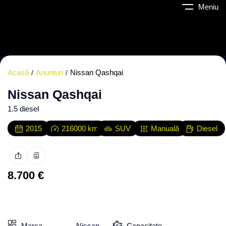
Meniu
Acasă
Anunțuri
Nissan Qashqai
Nissan Qashqai
1.5 diesel
2015
216000
km
SUV
Manuală
Diesel
8.700
€
Toate fotografiile
Marca
Nissan
Capacitate