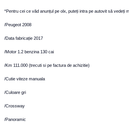
*Pentru cei ce văd anunțul pe olx, puteți intra pe autovit să vedeți 
/Peugeot 2008
/Data fabricație 2017
/Motor 1.2 benzina 130 cai
/Km 111.000 (trecuti si pe factura de achizitie)
/Cutie viteze manuala
/Culoare gri
/Crossway
/Panoramic