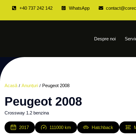
+40 737 242 142
WhatsApp
contact@corec
Despre noi
Servi
Acasă
Anunțuri
Peugeot 2008
Peugeot 2008
Crossway 1.2 benzina
2017
111000
km
Hatchback