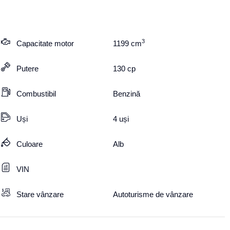
3
Capacitate motor
1199
cm
Putere
130
cp
Combustibil
Benzină
Uși
4 uși
Culoare
Alb
VIN
Stare vânzare
Autoturisme de vânzare