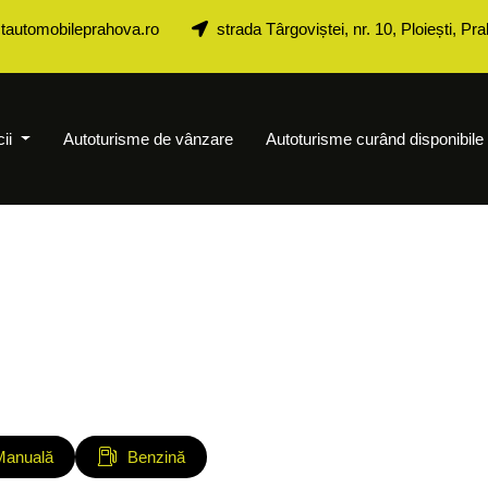
tautomobileprahova.ro
strada Târgoviștei, nr. 10, Ploiești, Pr
cii
Autoturisme de vânzare
Autoturisme curând disponibile
Manuală
Benzină