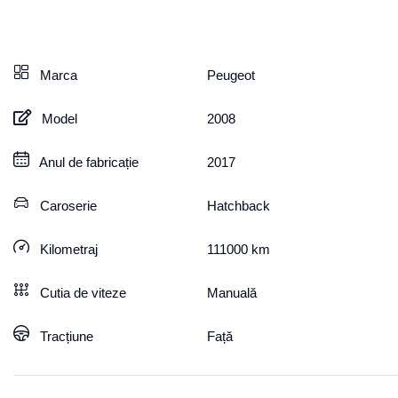
Marca
Peugeot
Model
2008
Anul de fabricație
2017
Caroserie
Hatchback
Kilometraj
111000
km
Cutia de viteze
Manuală
Tracțiune
Față