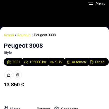
Meniu
Acasă
Anunțuri
Peugeot 3008
Peugeot 3008
Style
2021
195000
km
SUV
Automată
Diesel
13.850
€
Toate fotografiile
OFERTĂ
Marca
Peugeot
Capacitate