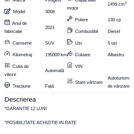
3
1499
cm
motor
Model
3008
Putere
130
cp
Anul de
2021
fabricație
Combustibil
Diesel
Caroserie
SUV
Uși
5 uși
Kilometraj
195000
km
Culoare
Albastru
Cutia de
VIN
Automată
viteze
Autoturisme
Stare vânzare
Tracțiune
Față
de vânzare
Descrierea
*GARANTIE 12 LUNI
*POSIBILITATE ACHIZITIE IN RATE