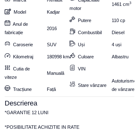
3
1461
cm
motor
Model
Kadjar
Putere
110
cp
Anul de
2016
fabricație
Combustibil
Diesel
Caroserie
SUV
Uși
4 uși
Kilometraj
180998
km
Culoare
Albastru
Cutia de
VIN
Manuală
viteze
Autoturisme
Stare vânzare
Tracțiune
Față
de vânzare
Descrierea
*GARANTIE 12 LUNI
*POSIBILITATE ACHIZITIE IN RATE