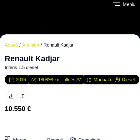
Meniu
Acasă
Anunțuri
Renault Kadjar
Renault Kadjar
Intens 1.5 diesel
2016
180998
km
SUV
Manuală
Diesel
10.550
€
Toate fotografiile
Marca
Renault
Capacitate