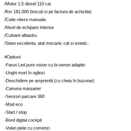
/Motor 1.5 diesel 110 cai
/Km 181.000 (trecuti si pe factura de achizitie)
/Cutie viteze manuala
/Nivel de echipare Intense
/Culoare albastru
/Stare excelenta, atat mecanic cat si estetic.
#Optiuni:
-Faruri Led pure vision cu bi-xenon adaptiv
-Unghi mort în oglinzi
-Deschidere pe amprentă (cu cheia în buzunar)
-Camera marșarier
-Senzori parcare 360
-Mod eco
-Start / stop
-Bord digital cockpit
-Volan piele cu comenzi