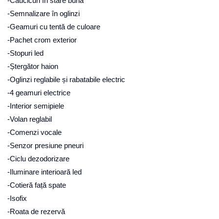
-Caucicuri în stare bună
-Semnalizare în oglinzi
-Geamuri cu tentă de culoare
-Pachet crom exterior
-Stopuri led
-Ștergător haion
-Oglinzi reglabile și rabatabile electric
-4 geamuri electrice
-Interior semipiele
-Volan reglabil
-Comenzi vocale
-Senzor presiune pneuri
-Ciclu dezodorizare
-Iluminare interioară led
-Cotieră față spate
-Isofix
-Roata de rezervă