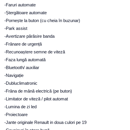
-Faruri automate
-Ștergătoare automate
-Pornește la buton (cu cheia în buzunar)
-Park assist
-Avertizare părăsire banda
-Frânare de urgență
-Recunoaștere semne de viteză
-Faza lungă automată
-Bluetooth/ auxiliar
-Navigație
-Dubluclimatronic
-Frâna de mână electrică (pe buton)
-Limitator de viteză / pilot automat
-Lumina de zi led
-Proiectoare
-Jante originale Renault in doua culori pe 19